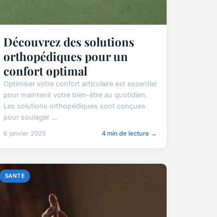
Découvrez des solutions
orthopédiques pour un
confort optimal
Optimiser votre confort articulaire est essentiel
pour maintenir votre bien-être au quotidien.
Les solutions orthopédiques sont conçues
pour soulager ...
6 janvier 2025
4 min de lecture →
SANTE