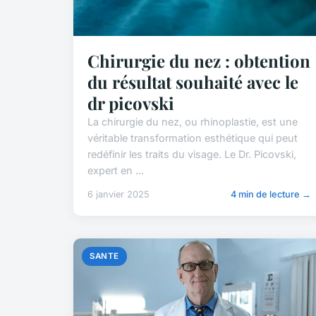
Chirurgie du nez : obtention
du résultat souhaité avec le
dr picovski
La chirurgie du nez, ou rhinoplastie, est une
véritable transformation esthétique qui peut
redéfinir les traits du visage. Le Dr. Picovski,
expert en ...
6 janvier 2025
4 min de lecture →
SANTE