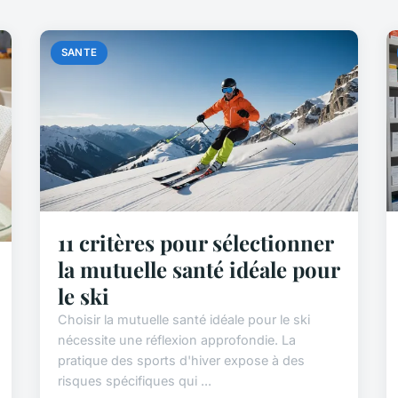
SANTE
11 critères pour sélectionner
la mutuelle santé idéale pour
le ski
Choisir la mutuelle santé idéale pour le ski
nécessite une réflexion approfondie. La
pratique des sports d'hiver expose à des
risques spécifiques qui ...