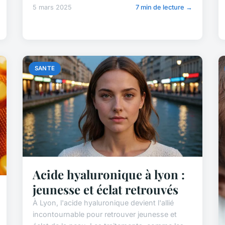
5 mars 2025
7 min de lecture →
SANTE
Acide hyaluronique à lyon :
jeunesse et éclat retrouvés
À Lyon, l'acide hyaluronique devient l'allié
incontournable pour retrouver jeunesse et