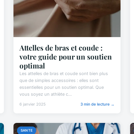
Attelles de bras et coude :
votre guide pour un soutien
optimal
Les attelles de bras et coude sont bien plus
que de simples accessoires : elles sont
essentielles pour un soutien optimal. Que
vous soyez un athlète c...
6 janvier 2025
3 min de lecture →
SANTE