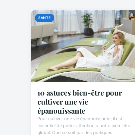
SANTE
10 astuces bien-être pour
cultiver une vie
épanouissante
Pour cultiver une vie épanouissante, il est
essentiel de prêter attention à notre bien-être
global. Que ce soit par des pratiques