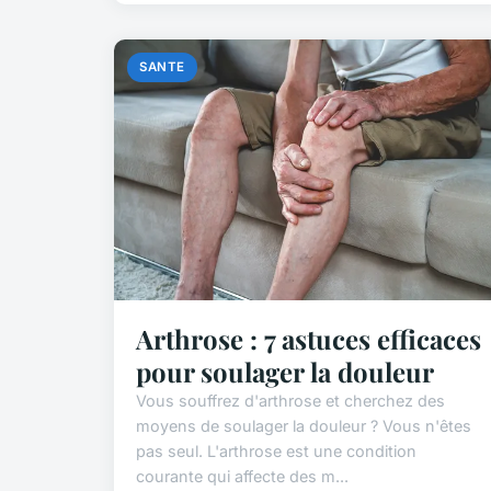
SANTE
Arthrose : 7 astuces efficaces
pour soulager la douleur
Vous souffrez d'arthrose et cherchez des
moyens de soulager la douleur ? Vous n'êtes
pas seul. L'arthrose est une condition
courante qui affecte des m...