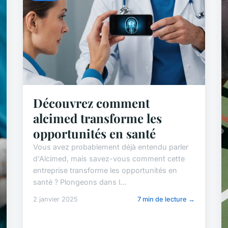
Découvrez comment
alcimed transforme les
opportunités en santé
Vous avez probablement déjà entendu parler
d'Alcimed, mais savez-vous comment cette
entreprise transforme les opportunités en
santé ? Plongeons dans l...
2 janvier 2025
7 min de lecture →