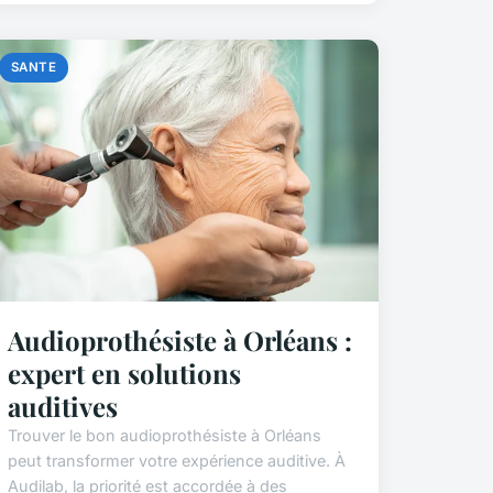
SANTE
Audioprothésiste à Orléans :
expert en solutions
auditives
Trouver le bon audioprothésiste à Orléans
peut transformer votre expérience auditive. À
Audilab, la priorité est accordée à des