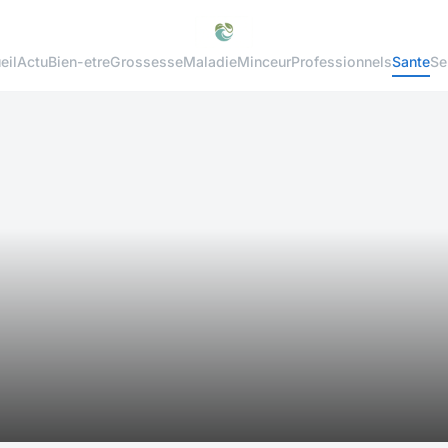
eil
Actu
Bien-etre
Grossesse
Maladie
Minceur
Professionnels
Sante
Se