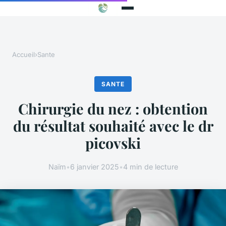
Accueil
›
Sante
SANTE
Chirurgie du nez : obtention
du résultat souhaité avec le dr
picovski
Naïm
•
6 janvier 2025
•
4 min de lecture