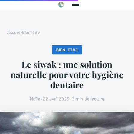
Accueil
›
Bien-etre
BIEN-ETRE
Le siwak : une solution
naturelle pour votre hygiène
dentaire
Naïm
•
22 avril 2025
•
3 min de lecture