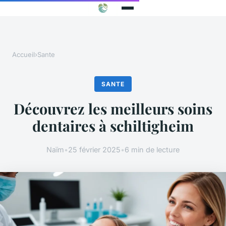
Accueil
›
Sante
SANTE
Découvrez les meilleurs soins
dentaires à schiltigheim
Naïm
•
25 février 2025
•
6 min de lecture