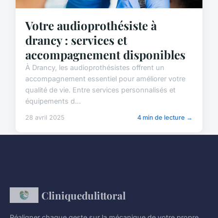
Votre audioprothésiste à
drancy : services et
accompagnement disponibles
À Drancy, les audioprothésistes offrent un
accompagnement essentiel pour améliorer votre
qualité de vie. Entre services personnalisés et
équipements d...
28 avril 2025
4 min de lecture →
Cliniquedulittoral
Réaligner chaque geste sur la mécanique de votre propre