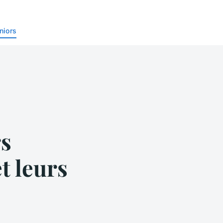
niors
rs
t leurs