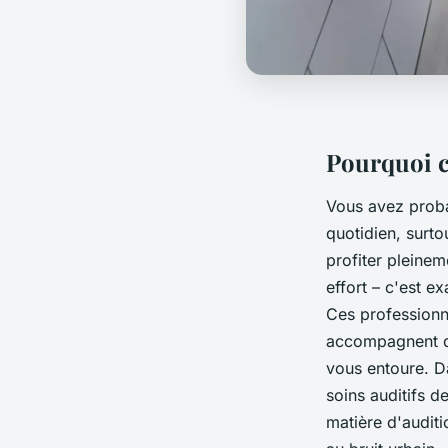
Pourquoi c
Vous avez proba
quotidien, surt
profiter pleine
effort – c'est e
Ces professionne
accompagnent da
vous entoure. D
soins auditifs d
matière d'audit