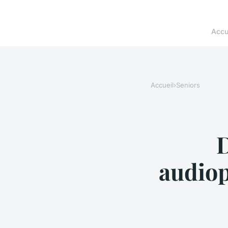
Accu
Accueil
›
Seniors
D
audiop