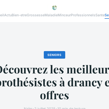
eil
Actu
Bien-etre
Grossesse
Maladie
Minceur
Professionnels
Sante
Se
SENIORS
écouvrez les meilleu
rothésistes à drancy e
offres
Naïm
•
2 juillet 2025
•
10 min de lecture