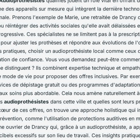
Audioprothésistes
qualifiés jouent un rôle vital en offrant 
 des appareils sur mesure qui intègrent la dernière techno
male. Prenons l'exemple de Marie, une retraitée de Drancy q
pu réintégrer des activités sociales qu'elle avait délaissées 
rogressive. Ces spécialistes ne se limitent pas à la prescripti
r pour ajuster les prothèses et répondre aux évolutions de l'
s pratiques, choisir un audioprothésiste local comme ceux
lation de confiance. Vous vous demandez peut-être commen
e distinguent ? Ils combinent expertise technique et empath
 mode de vie pour proposer des offres inclusives. Par exem
rvices de dépistage gratuit ou des programmes d'adaptation
 aux soins plus abordable. Cela nous amène naturellement à
rs
audioprothésistes
dans cette ville et quelles sont leurs p
cœur de ces offres, on trouve une approche holistique qui i
prévention, comme l'utilisation de protections auditives en m
ne ouvrier de Drancy qui, grâce à un audioprothésiste, a ap
ibels excessifs sur son lieu de travail. Ces insights pratiqu