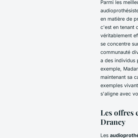
Parmi les meill
audioprothésist
en matière de pr
c'est en tenant 
véritablement ef
se concentre sur
communauté dive
a des individus
exemple, Madame
maintenant sa ca
exemples vivants
s'aligne avec vot
Les offres 
Drancy
Les
audioproth