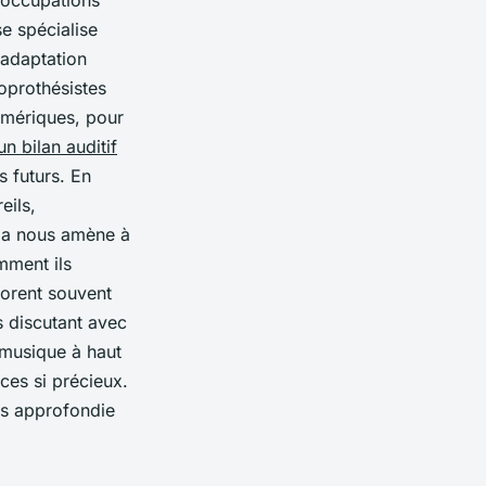
éoccupations
e spécialise
 adaptation
ioprothésistes
umériques, pour
un bilan auditif
s futurs. En
eils,
ela nous amène à
mment ils
borent souvent
 discutant avec
 musique à haut
ces si précieux.
us approfondie