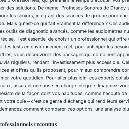
es professionnels, qui prennent le temps d'écouter vos pr
er des solutions. De même, Prothèses Sonores de Drancy s
 pour les seniors, intégrant des séances de groupe pour une
ide. Mais qu'est-ce qui fait vraiment la différence ? Ces aud
des outils de diagnostic avancés, comme les audiomètres n
précise.
Il est essentiel de choisir un professionnel qui offre 
nt des tests en environnement réel, pour anticiper les besoin
 offres, vous découvrirez des packages qui combinent appar
uivis réguliers, rendant l'investissement plus accessible. C
rvices et offres qu'ils proposent, pour mieux comprendre co
mer votre quotidien. Pour aller plus loin, ces experts colla
caux, assurant une prise en charge intégrée. Imaginez-vous
hésiste de la façon dont vos habitudes, comme l'écoute de
t votre ouïe – c'est ce genre d'échange qui rend leurs servi
s demandez comment comparer ces options, une analyse pl
professionnels reconnus