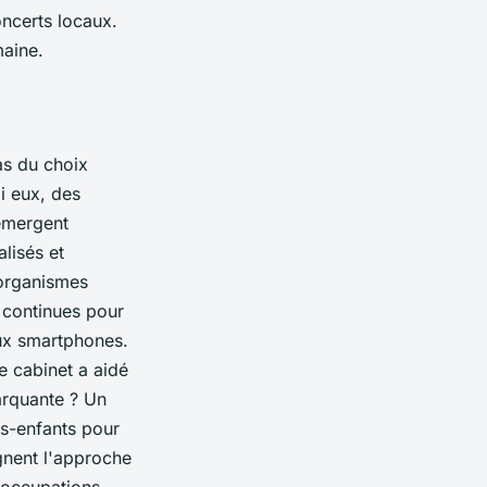
oncerts locaux.
maine.
as du choix
i eux, des
émergent
lisés et
 organismes
 continues pour
ux smartphones.
e cabinet a aidé
arquante ? Un
its-enfants pour
gnent l'approche