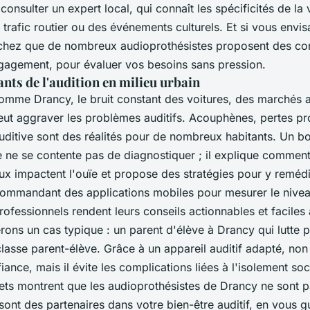
consulter un expert local, qui connaît les spécificités de la 
u trafic routier ou des événements culturels. Et si vous envis
chez que de nombreux audioprothésistes proposent des con
engagement, pour évaluer vos besoins sans pression.
ants de l'audition en milieu urbain
comme Drancy, le bruit constant des voitures, des marchés
ut aggraver les problèmes auditifs.
Acouphènes
, pertes p
auditive sont des réalités pour de nombreux habitants. Un b
e ne se contente pas de diagnostiquer ; il explique comment
x impactent l'ouïe et propose des stratégies pour y remédi
ommandant des applications mobiles pour mesurer le nive
rofessionnels rendent leurs conseils actionnables et faciles 
dérons un cas typique : un parent d'élève à Drancy qui lutte p
lasse parent-élève. Grâce à un appareil auditif adapté, non
ance, mais il évite les complications liées à l'isolement soc
ts montrent que les audioprothésistes de Drancy ne sont p
s sont des partenaires dans votre bien-être auditif, en vous 