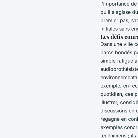
l'importance de 
qu'il s'agisse d
premier pas, sa
initiales sans 
Les défis cour
Dans une ville 
parcs bondés pe
simple fatigue 
audioprothésist
environnementau
exemple, en rec
quotidien, ces p
illustrer, consi
discussions en c
regagne en confi
exemples concre
techniciens ; il