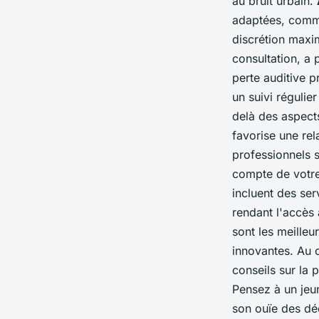
au bruit urbain.
adaptées, comme
discrétion maxi
consultation, a 
perte auditive p
un suivi régulie
delà des aspect
favorise une re
professionnels s
compte de votre
incluent des se
rendant l'accès
sont les meilleu
innovantes. Au 
conseils sur la 
Pensez à un jeu
son ouïe des déc