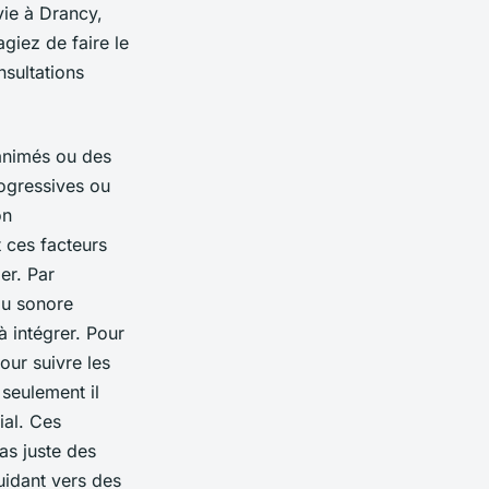
vie à Drancy,
agiez de faire le
sultations
 animés ou des
rogressives ou
on
 ces facteurs
er. Par
au sonore
à intégrer. Pour
our suivre les
 seulement il
ial. Ces
as juste des
guidant vers des