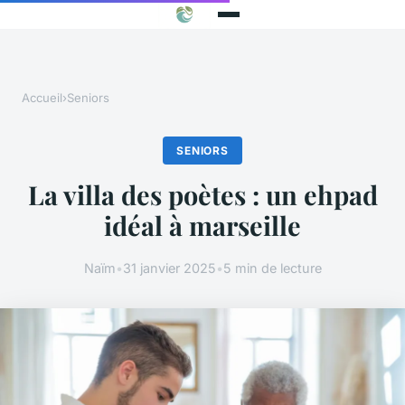
Accueil
›
Seniors
SENIORS
La villa des poètes : un ehpad
idéal à marseille
Naïm
•
31 janvier 2025
•
5 min de lecture