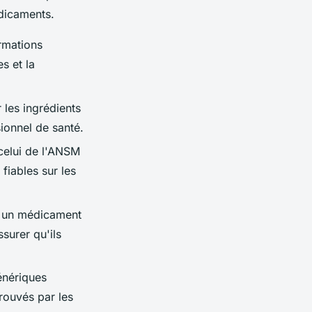
dicaments.
ormations
es et la
 les ingrédients
ionnel de santé.
celui de l'ANSM
fiables sur les
sé un médicament
surer qu'ils
énériques
rouvés par les