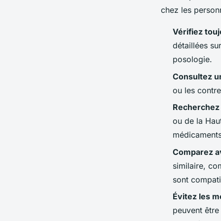
chez les person
Vérifiez tou
détaillées su
posologie.
Consultez u
ou les contr
Recherchez d
ou de la Haut
médicaments
Comparez av
similaire, co
sont compati
Évitez les 
peuvent être