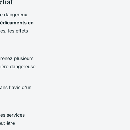
achat
re dangereux.
 médicaments en
s, les effets
prenez plusieurs
nière dangereuse
ans l'avis d'un
es services
ut être