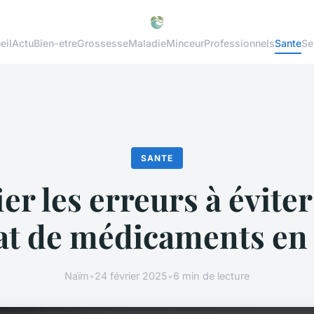
eil
Actu
Bien-etre
Grossesse
Maladie
Minceur
Professionnels
Sante
Se
SANTE
ier les erreurs à éviter
hat de médicaments en 
Naïm
•
24 février 2025
•
6 min de lecture