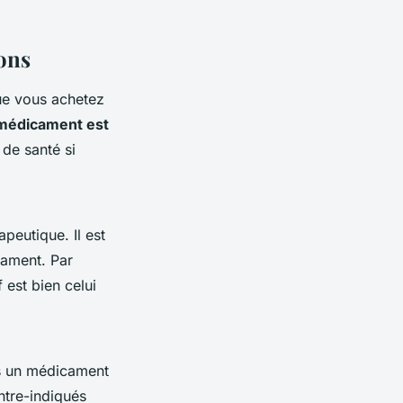
ions
que vous achetez
médicament est
 de santé si
peutique. Il est
cament. Par
 est bien celui
es un médicament
ntre-indiqués