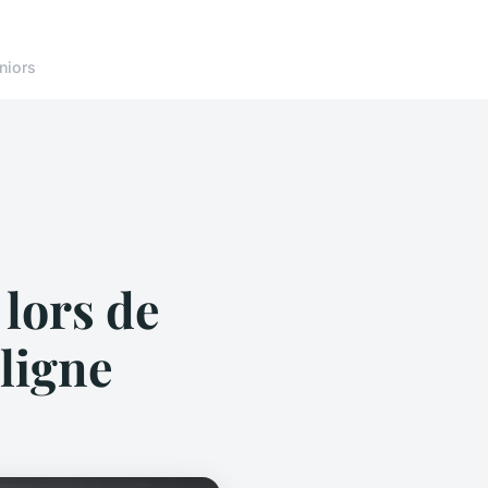
niors
 lors de
ligne