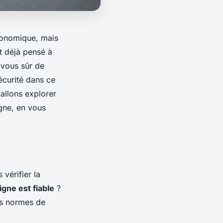
conomique, mais
t déjà pensé à
-vous sûr de
écurité dans ce
 allons explorer
igne, en vous
vérifier la
gne est fiable
?
les normes de