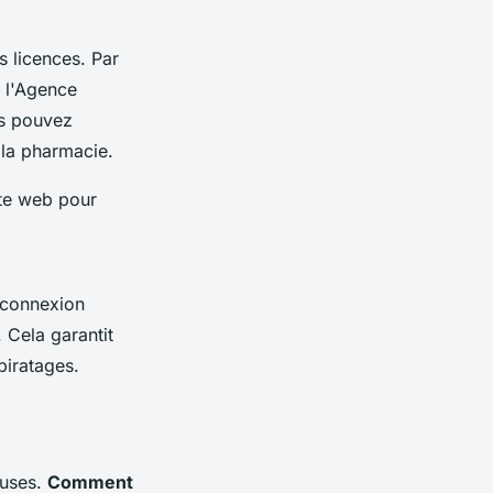
s licences. Par
e l'Agence
us pouvez
e la pharmacie.
ite web pour
e connexion
 Cela garantit
piratages.
euses.
Comment