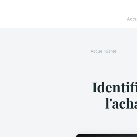
Accu
Accueil
›
Sante
Identif
l'ac