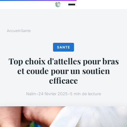
Accueil
›
Sante
SANTE
Top choix d'attelles pour bras
et coude pour un soutien
efficace
Naïm
•
24 février 2025
•
5 min de lecture