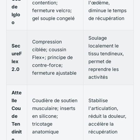
contention;
l'œdème,
de
fermeture velcro;
diminue le temps
Iglo
gel souple congelé
de récupération
o
Soulage
Compression
Sec
localement le
ciblée; coussin
ureF
tissu tendineux,
Flex+; principe de
lex
permet de
contre-force;
2.0
reprendre les
fermeture ajustable
activités
Atte
lle
Coudière de soutien
Stabilise
Cou
musculaire; inserts
l'articulation,
de
en silicone;
réduit la douleur,
Ten
tricotage
accélère la
dinit
anatomique
récupération
e