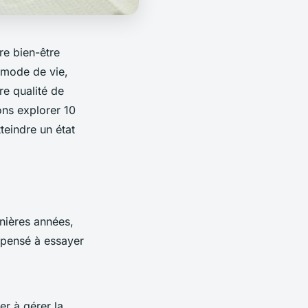
tre bien-être
 mode de vie,
re qualité de
lons explorer 10
teindre un état
rnières années,
 pensé à essayer
er à gérer la