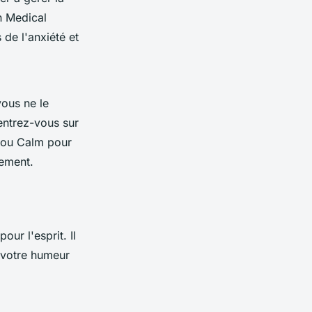
n Medical
de l'anxiété et
ous ne le
entrez-vous sur
e ou Calm pour
ement.
ur l'esprit. Il
 votre humeur