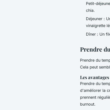
Petit-déjeun
chia.
Déjeuner : U
vinaigrette l
Dîner : Un fi
Prendre du
Prendre du temps
Cela peut semble
Les avantages
Prendre du temps
d'améliorer la c
prennent réguli
burnout.