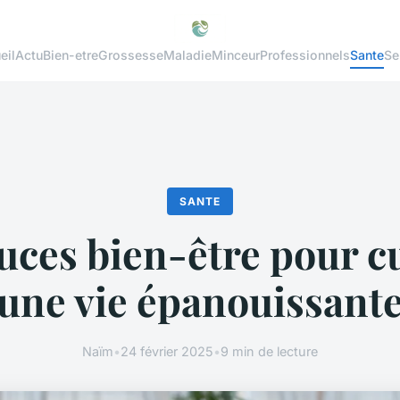
eil
Actu
Bien-etre
Grossesse
Maladie
Minceur
Professionnels
Sante
Se
SANTE
tuces bien-être pour cu
une vie épanouissant
Naïm
•
24 février 2025
•
9 min de lecture