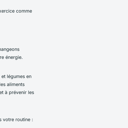
'exercice comme
 mangeons
re énergie.
s et légumes en
les aliments
t à prévenir les
 votre routine :