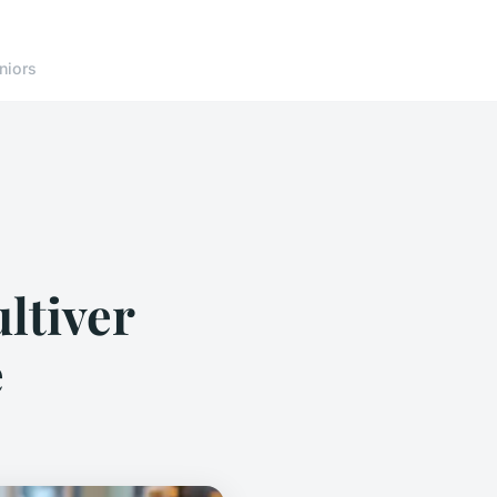
niors
ltiver
e