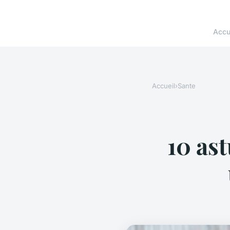
Accu
Accueil
›
Sante
10 as