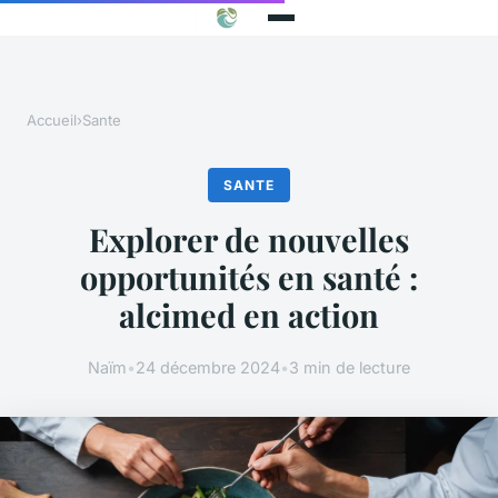
Accueil
›
Sante
SANTE
Explorer de nouvelles
opportunités en santé :
alcimed en action
Naïm
•
24 décembre 2024
•
3 min de lecture