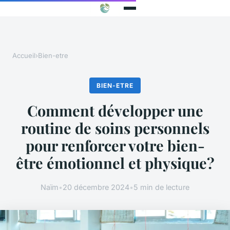
Accueil
›
Bien-etre
BIEN-ETRE
Comment développer une
routine de soins personnels
pour renforcer votre bien-
être émotionnel et physique?
Naïm
•
20 décembre 2024
•
5 min de lecture