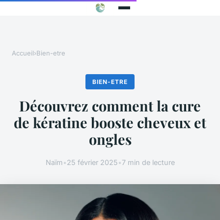
Accueil
›
Bien-etre
BIEN-ETRE
Découvrez comment la cure
de kératine booste cheveux et
ongles
Naïm
•
25 février 2025
•
7 min de lecture