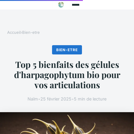
Accueil
›
Bien-etre
BIEN-ETRE
Top 5 bienfaits des gélules
d'harpagophytum bio pour
vos articulations
Naïm
•
25 février 2025
•
5 min de lecture