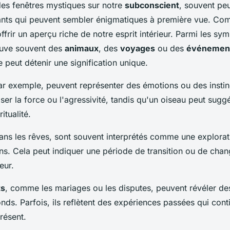
des fenêtres mystiques sur notre
subconscient
, souvent pe
ants qui peuvent sembler énigmatiques à première vue. Co
frir un aperçu riche de notre esprit intérieur. Parmi les sym
ouve souvent des
animaux
, des
voyages
ou des
événemen
peut détenir une signification unique.
ar exemple, peuvent représenter des émotions ou des instin
ser la force ou l'agressivité, tandis qu'un oiseau peut sugg
itualité.
dans les rêves, sont souvent interprétés comme une explorat
ns. Cela peut indiquer une période de transition ou de cha
eur.
ts
, comme les mariages ou les disputes, peuvent révéler de
nds. Parfois, ils reflètent des expériences passées qui cont
présent.