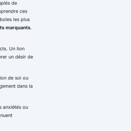
uplés de
mprendre ces
boles les plus
ts marquants
.
cts. Un lion
érer un désir de
ion de soi ou
ngement dans la
s anxiétés ou
inuent