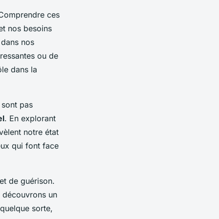
 Comprendre ces
et nos besoins
r dans nos
tressantes ou de
ôle dans la
 sont pas
l
. En explorant
vèlent notre état
ux qui font face
et de guérison.
s découvrons un
quelque sorte,