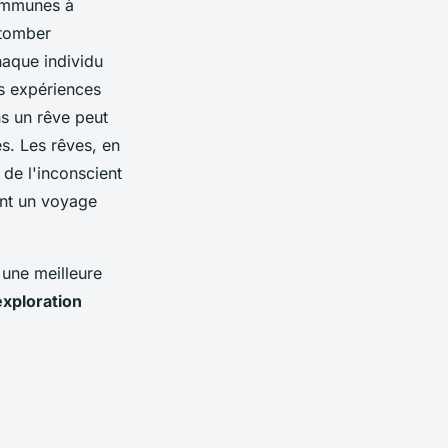
communes à
 tomber
chaque individu
s expériences
ns un rêve peut
es. Les rêves, en
de l'inconscient
ent un voyage
 une meilleure
exploration