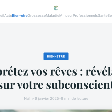
eil
Actu
Bien-etre
Grossesse
Maladie
Minceur
Professionnels
Sante
Se
BIEN-ETRE
rétez vos rêves : révé
sur votre subconscien
Naïm
•
6 janvier 2025
•
9 min de lecture