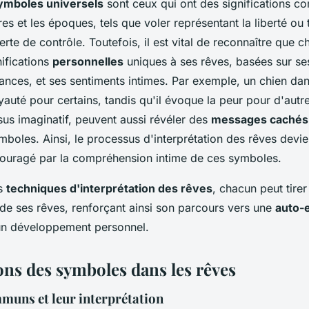
ymboles universels
sont ceux qui ont des significations 
ures et les époques, tels que voler représentant la liberté ou
erte de contrôle. Toutefois, il est vital de reconnaître que 
nifications
personnelles
uniques à ses rêves, basées sur se
ances, et ses sentiments intimes. Par exemple, un chien da
yauté pour certains, tandis qu'il évoque la peur pour d'autr
sus imaginatif, peuvent aussi révéler des
messages cachés
mboles. Ainsi, le processus d'interprétation des rêves devi
ncouragé par la compréhension intime de ces symboles.
es
techniques d'interprétation des rêves
, chacun peut tirer
e ses rêves, renforçant ainsi son parcours vers une
auto-
t un développement personnel.
ons des symboles dans les rêves
uns et leur interprétation