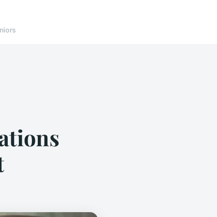
niors
lations
t