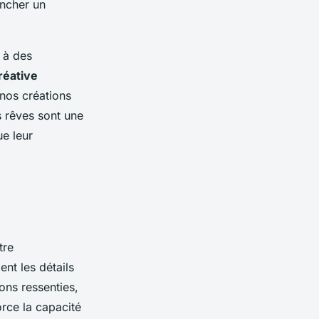
ncher un
s à des
réative
 nos créations
s rêves sont une
ue leur
tre
nt les détails
ons ressenties,
rce la capacité