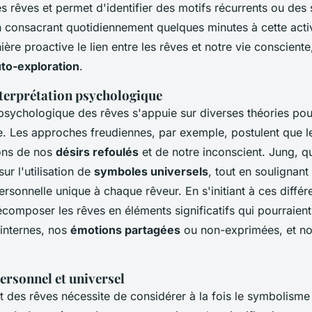
s rêves et permet d'identifier des motifs récurrents ou de
n consacrant quotidiennement quelques minutes à cette activ
ère proactive le lien entre les rêves et notre vie consciente,
to-exploration
.
terprétation psychologique
 psychologique des rêves s'appuie sur diverses théories pou
e. Les approches freudiennes, par exemple, postulent que l
ons de nos
désirs refoulés
et de notre inconscient. Jung, qu
sur l'utilisation de
symboles universels
, tout en soulignant
rsonnelle unique à chaque rêveur. En s'initiant à ces diffé
omposer les rêves en éléments significatifs qui pourraient 
internes, nos
émotions partagées
ou non-exprimées, et no
rsonnel et universel
t des rêves nécessite de considérer à la fois le symbolisme