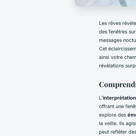
Les rêves révèl
des fenêtres sur
messages noctur
Cet éclaircissem
ainsi votre che
révélations sur
Comprendre
L'
interprétatio
offrant une fenê
explore des
émo
la veille. Ils 
peut refléter de