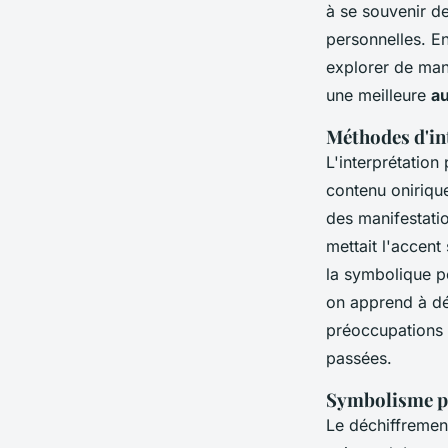
à se souvenir de
personnelles. E
explorer de mani
une meilleure
au
Méthodes d'in
L'interprétation
contenu oniriqu
des manifestati
mettait l'accent 
la symbolique pe
on apprend à déc
préoccupations 
passées.
Symbolisme pe
Le déchiffremen