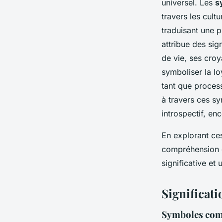
universel. Les
s
travers les cult
traduisant une p
attribue des sig
de vie, ses croy
symboliser la lo
tant que proces
à travers ces sy
introspectif, e
En explorant c
compréhension d
significative e
Significati
Symboles comm