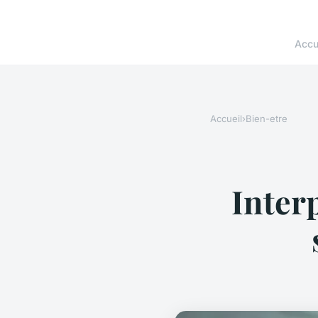
Accu
Accueil
›
Bien-etre
Interp