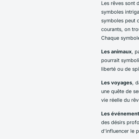
Les rêves sont 
symboles intrig
symboles peut of
courants, on tr
Chaque symbole 
Les animaux
, p
pourrait symboli
liberté ou de spir
Les voyages
, 
une quête de se
vie réelle du rêv
Les événemen
des désirs profo
d'influencer le 