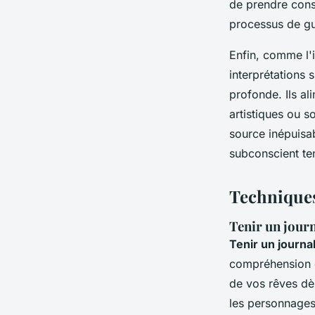
de prendre cons
processus de gu
Enfin, comme l'il
interprétations
profonde. Ils al
artistiques ou 
source inépuisab
subconscient t
Techniques
Tenir un journ
Tenir un journa
compréhension d
de vos rêves dè
les personnages