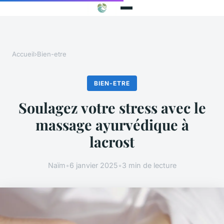
Accueil
›
Bien-etre
BIEN-ETRE
Soulagez votre stress avec le
massage ayurvédique à
lacrost
Naïm
•
6 janvier 2025
•
3 min de lecture