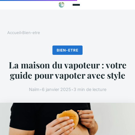
Accueil
›
Bien-etre
BIEN-ETRE
La maison du vapoteur : votre
guide pour vapoter avec style
Naïm
•
6 janvier 2025
•
3 min de lecture