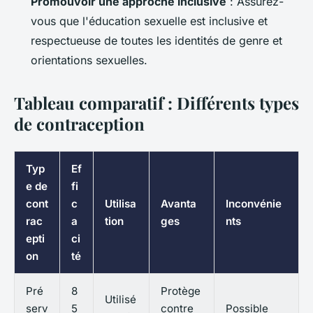
Promouvoir une approche inclusive
: Assurez-
vous que l'éducation sexuelle est inclusive et
respectueuse de toutes les identités de genre et
orientations sexuelles.
Tableau comparatif : Différents types
de contraception
Typ
Ef
e de
fi
cont
c
Utilisa
Avanta
Inconvénie
rac
a
tion
ges
nts
epti
ci
on
té
Pré
8
Protège
Utilisé
serv
5
contre
Possible