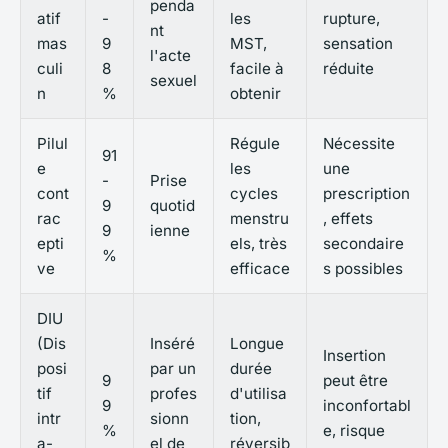
penda
atif
-
les
rupture,
nt
mas
9
MST,
sensation
l'acte
culi
8
facile à
réduite
sexuel
n
%
obtenir
Pilul
Régule
Nécessite
91
e
les
une
-
Prise
cont
cycles
prescription
9
quotid
rac
menstru
, effets
9
ienne
epti
els, très
secondaire
%
ve
efficace
s possibles
DIU
(Dis
Inséré
Longue
Insertion
posi
par un
durée
9
peut être
tif
profes
d'utilisa
9
inconfortabl
intr
sionn
tion,
%
e, risque
a-
el de
réversib