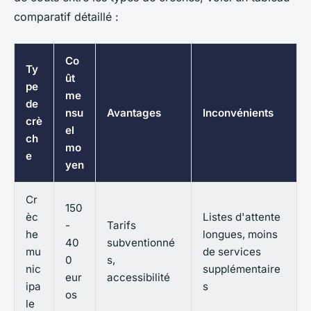
comparatif détaillé :
Co
Ty
ût
pe
me
de
nsu
Avantages
Inconvénients
crè
el
ch
mo
e
yen
Cr
150
èc
Listes d'attente
-
Tarifs
he
longues, moins
40
subventionné
mu
de services
0
s,
nic
supplémentaire
eur
accessibilité
ipa
s
os
le