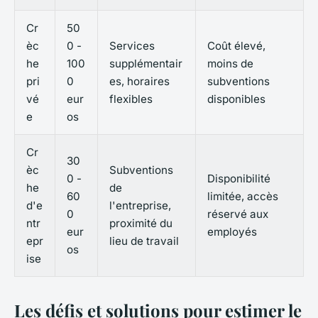
Cr
50
èc
0 -
Services
Coût élevé,
he
100
supplémentair
moins de
pri
0
es, horaires
subventions
vé
eur
flexibles
disponibles
e
os
Cr
30
èc
Subventions
0 -
Disponibilité
he
de
60
limitée, accès
d'e
l'entreprise,
0
réservé aux
ntr
proximité du
eur
employés
epr
lieu de travail
os
ise
Les défis et solutions pour estimer le