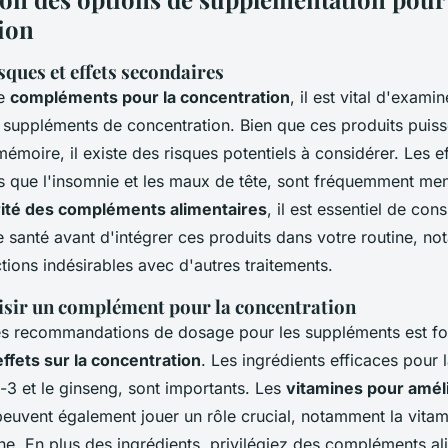
ion
sques et effets secondaires
de
compléments pour la concentration
, il est vital d'exami
s suppléments de concentration. Bien que ces produits puiss
 mémoire, il existe des risques potentiels à considérer. Les e
ls que l'insomnie et les maux de tête, sont fréquemment me
ité des compléments alimentaires
, il est essentiel de cons
e santé avant d'intégrer ces produits dans votre routine, n
actions indésirables avec d'autres traitements.
ir un complément pour la concentration
es recommandations de dosage pour les suppléments est f
effets sur la concentration
. Les ingrédients efficaces pour 
 et le ginseng, sont importants. Les
vitamines pour améli
euvent également jouer un rôle crucial, notamment la vitami
e. En plus des ingrédients, privilégiez des compléments al