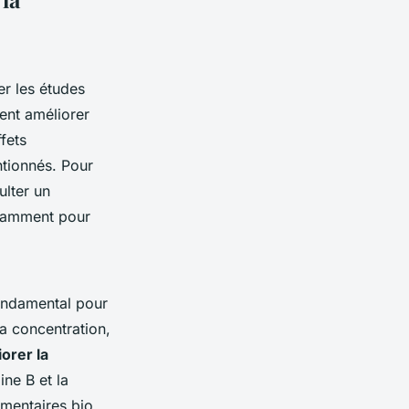
ner les études
ent améliorer
ffets
ntionnés. Pour
ulter un
otamment pour
ondamental pour
la concentration,
orer la
ne B et la
imentaires bio