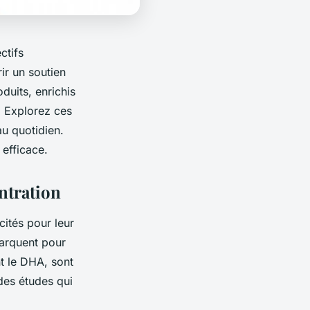
ctifs
ir un soutien
duits, enrichis
n. Explorez ces
au quotidien.
 efficace.
ntration
ités pour leur
arquent pour
t le DHA, sont
des études qui