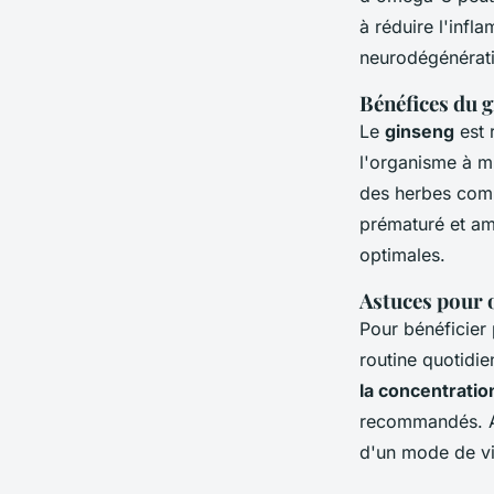
à réduire l'infl
neurodégénérati
Bénéfices du g
Le
ginseng
est 
l'organisme à m
des herbes comme
prématuré et amé
optimales.
Astuces pour 
Pour bénéficier 
routine quotidie
la concentratio
recommandés. A
d'un mode de vi