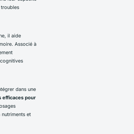
 troubles
e, il aide
moire. Associé à
sement
 cognitives
ntégrer dans une
s efficaces pour
dosages
nutriments et