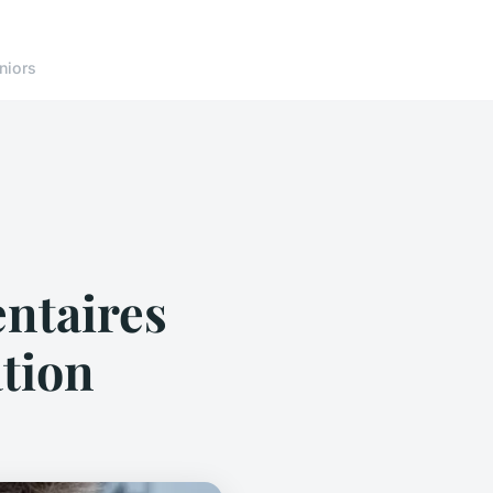
niors
ntaires
ation