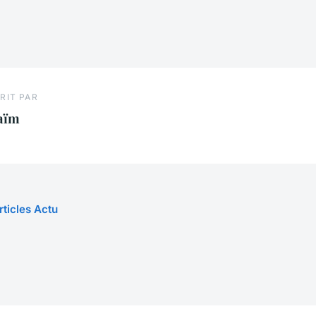
RIT PAR
aïm
rticles Actu