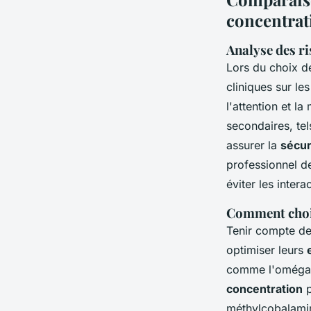
concentrat
Analyse des ri
Lors du choix 
cliniques sur le
l'attention et la
secondaires, te
assurer la
sécur
professionnel d
éviter les inter
Comment chois
Tenir compte d
optimiser leurs
comme l'oméga-3
concentration
p
méthylcobalamin