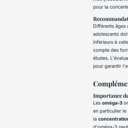
pour la concentr
Recommandatio
Différents âges 
adolescents doi
inférieurs à cel
compte des for
études. L'évalua
pour garantir l'e
Complément
Importance de
Les
oméga-3
on
en particulier 
la
concentratio
d'oméga-3 peut a