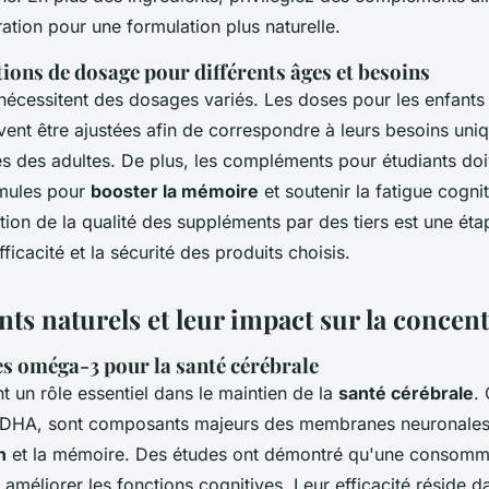
ation pour une formulation plus naturelle.
ns de dosage pour différents âges et besoins
nécessitent des dosages variés. Les doses pour les enfants 
vent être ajustées afin de correspondre à leurs besoins uni
les des adultes. De plus, les compléments pour étudiants do
mules pour
booster la mémoire
et soutenir la fatigue cognit
tion de la qualité des suppléments par des tiers est une éta
fficacité et la sécurité des produits choisis.
s naturels et leur impact sur la concent
s oméga-3 pour la santé cérébrale
t un rôle essentiel dans le maintien de la
santé cérébrale
.
le DHA, sont composants majeurs des membranes neuronales 
n
et la mémoire. Des études ont démontré qu'une consomma
méliorer les fonctions cognitives. Leur efficacité réside d