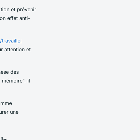
tion et prévenir
n effet anti-
travailler
r attention et
thèse des
mémoire", il
comme
urer une
la