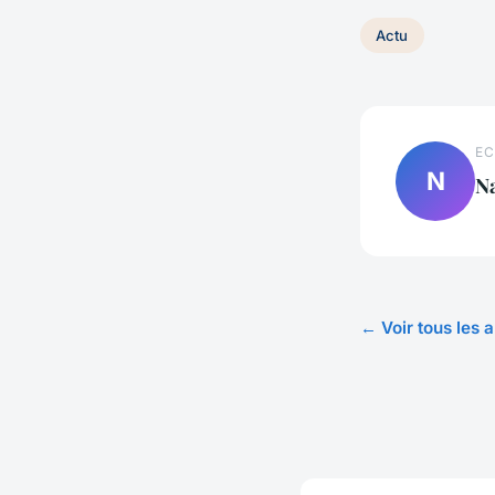
Actu
EC
N
N
← Voir tous les a