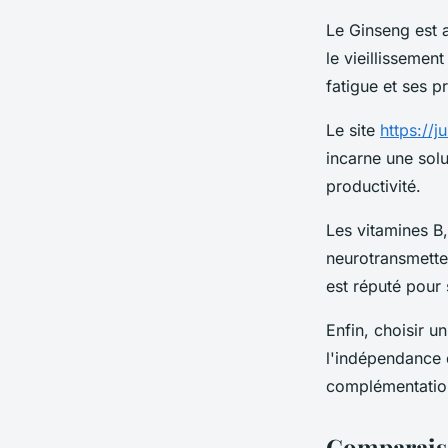
Le Ginseng est a
le vieillisseme
fatigue et ses p
Le site
https://j
incarne une solu
productivité.
Les vitamines B,
neurotransmette
est réputé pour s
Enfin, choisir 
l'indépendance d
complémentation
Comparaiso