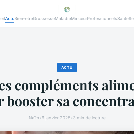
eil
Actu
Bien-etre
Grossesse
Maladie
Minceur
Professionnels
Sante
Se
ACTU
des compléments alime
 booster sa concentr
Naïm
•
6 janvier 2025
•
3 min de lecture