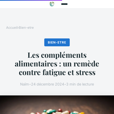
Accueil
›
Bien-etre
BIEN-ETRE
Les compléments
alimentaires : un remède
contre fatigue et stress
Naïm
•
24 décembre 2024
•
3 min de lecture