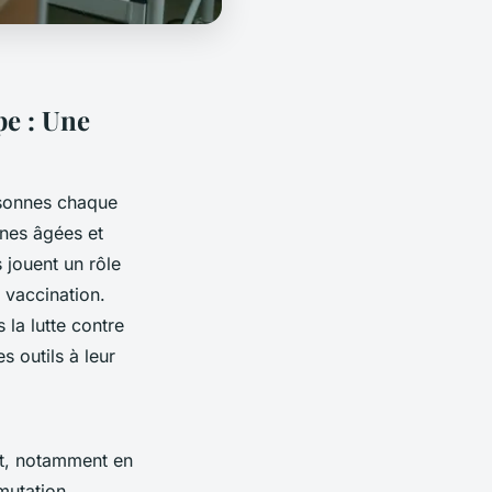
pe : Une
ersonnes chaque
nnes âgées et
 jouent un rôle
 vaccination.
 la lutte contre
 outils à leur
nt, notamment en
mutation,