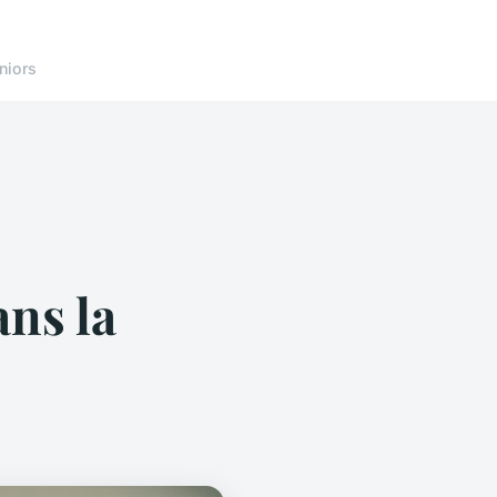
niors
ns la