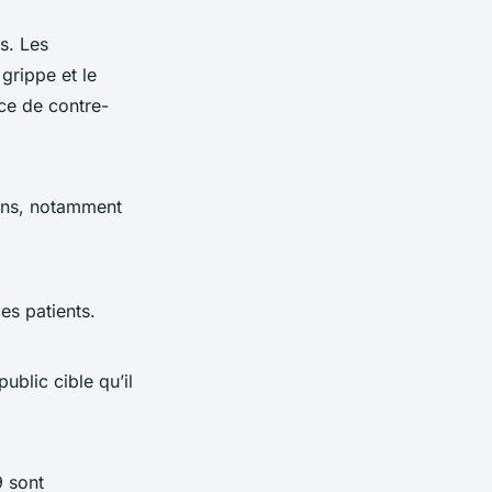
s. Les
grippe et le
nce de contre-
cins, notamment
es patients.
ublic cible qu’il
9 sont