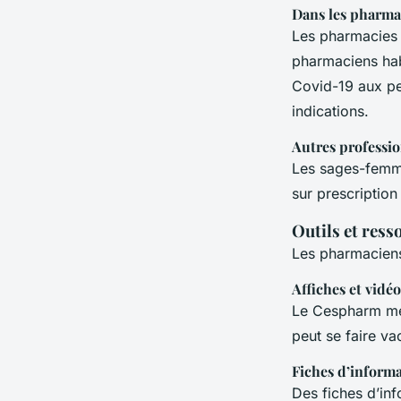
Dans les pharmac
Les pharmacies 
pharmaciens habi
Covid-19 aux per
indications.
Autres professio
Les sages-femme
sur prescription
Outils et res
Les pharmaciens 
Affiches et vidéo
Le Cespharm met 
peut se faire v
Fiches d’inform
Des fiches d’inf