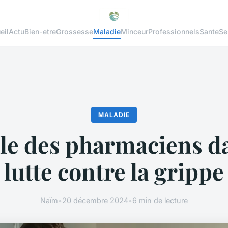
eil
Actu
Bien-etre
Grossesse
Maladie
Minceur
Professionnels
Sante
Se
MALADIE
ôle des pharmaciens da
lutte contre la grippe
Naïm
•
20 décembre 2024
•
6 min de lecture