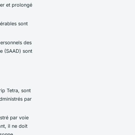
ier et prolongé
nérables sont
personnels des
ile (SAAD) sont
rip Tetra, sont
administrés par
stré par voie
, il ne doit
rsonne