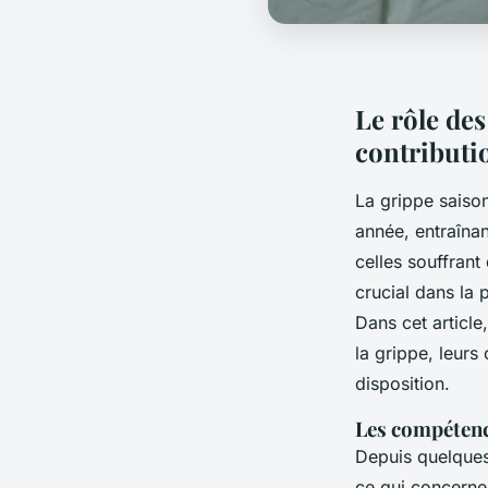
Le rôle des
contributio
La grippe saison
année, entraîna
celles souffran
crucial dans la 
Dans cet article
la grippe, leurs
disposition.
Les compétenc
Depuis quelques
ce qui concerne