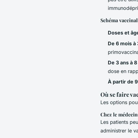
immunodépri
Schéma vaccinal
Doses et âg
De 6 mois à
primovaccina
De 3 ans à 8
dose en rapp
À partir de 
Où se faire va
Les options pour
Chez le médecin 
Les patients peu
administrer le v