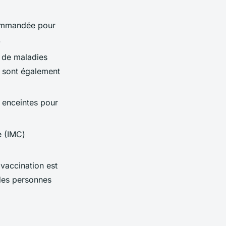
commandée pour
.
s de maladies
, sont également
 enceintes pour
e (IMC)
 vaccination est
des personnes