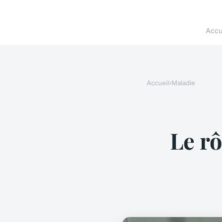
Accu
Accueil
›
Maladie
Le r