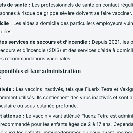
els de santé
: Les professionnels de santé en contact régul
sonnes à risque de grippe sévère doivent se faire vacciner.
cile
: Les aides à domicile des particuliers employeurs vul
blées.
es services de secours et d’incendie
: Depuis 2021, les 
secours et d’incendie (SDIS) et des services d’aide à domic
les recommandations vaccinales.
sponibles et leur administration
s
tivés
: Les vaccins inactivés, tels que Fluarix Tetra et Vaxig
amment utilisés. Ils contiennent des virus inactivés et sont 
sculaire ou sous-cutanée profonde.
t atténué
: Le vaccin vivant atténué Fluenz Tetra est admini
t recommandé pour les enfants âgés de 2 à 17 ans. Cependant
lisé chez les enfants immunodéprimés ou ceux ayant une pe