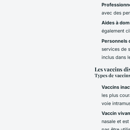
Professionn
avec des per
Aides à domi
également ci
Personnels d
services de 
inclus dans 
Les vaccins di
Types de vaccin
Vaccins inac
les plus cour
voie intramu
Vaccin vivan
nasale et es
pas être uti