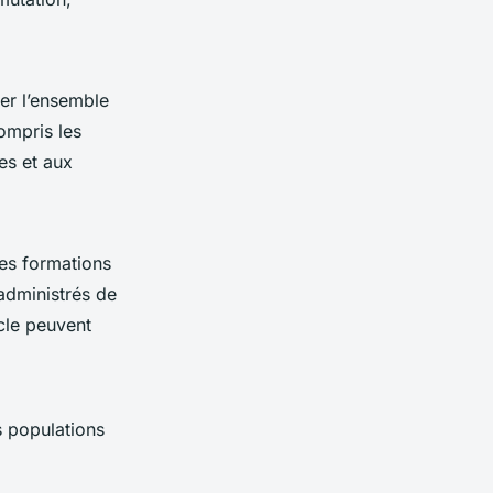
rer l’ensemble
ompris les
es et aux
es formations
 administrés de
cle peuvent
s populations