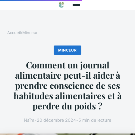
Accueil
›
Minceur
MINCEUR
Comment un journal
alimentaire peut-il aider à
prendre conscience de ses
habitudes alimentaires et à
perdre du poids ?
Naïm
•
20 décembre 2024
•
5 min de lecture