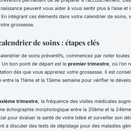
s préventifs permettent de se préparer à l’accouchement. De
 naissance peuvent vous aider à vous sentir plus à l’aise et
 En intégrant ces éléments dans votre calendrier de soins, 
votre grossesse.
calendrier de soins : étapes clés
calendrier de soins préventifs, commencez par noter toutes 
. Un bon point de départ est le
premier trimestre
, où l’on
ation dès que vous apprenez votre grossesse. Il est consei
 entre la 11ème et la 13ème semaine pour vérifier le déve
xième trimestre
, la fréquence des visites médicales augm
une échographie morphologique entre la 20ème et la 24èm
ial pour évaluer la santé de votre bébé et surveiller son d
t à discuter des tests de dépistage pour des maladies gén