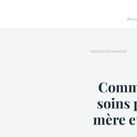
Accu
Accueil
›
Grossesse
Comme
soins 
mère e