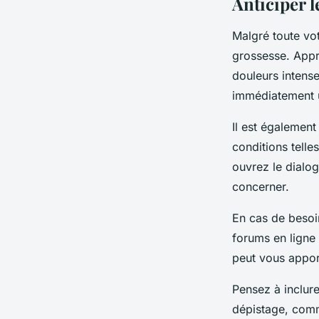
Anticiper l
Malgré toute vot
grossesse. Appre
douleurs intens
immédiatement u
Il est égalemen
conditions telle
ouvrez le dialo
concerner.
En cas de besoin
forums en ligne
peut vous apport
Pensez à inclure
dépistage, comme