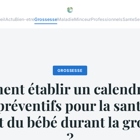
eil
Actu
Bien-etre
Grossesse
Maladie
Minceur
Professionnels
Sante
Se
GROSSESSE
nt établir un calendr
préventifs pour la sant
t du bébé durant la gr
?