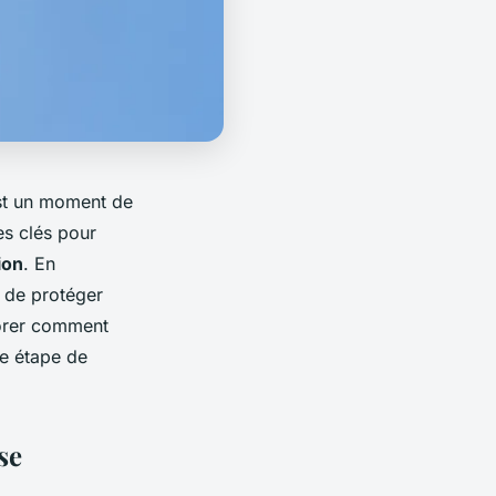
st un moment de
es clés pour
ion
. En
s de protéger
plorer comment
ue étape de
se