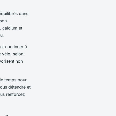
équilibrés dans
 son
, calcium et
u.
t continuer à
 vélo, selon
vorisent non
 de temps pour
ous détendre et
ous renforcez