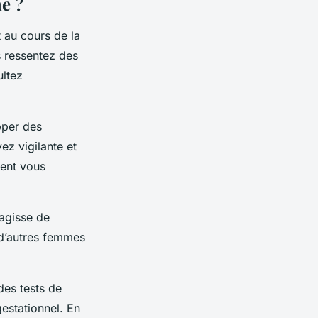
me ?
t au cours de la
s ressentez des
ultez
pper des
ez vigilante et
ient vous
’agisse de
 d’autres femmes
des tests de
gestationnel. En