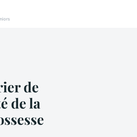
niors
ier de
é de la
ossesse