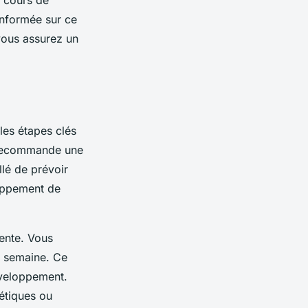
s cours de
 informée sur ce
vous assurez un
les étapes clés
 recommande une
llé de prévoir
loppement de
ente. Vous
e semaine. Ce
éveloppement.
étiques ou